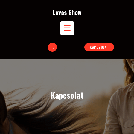
Skip
to
Lovas Show
content
Open
KAPCSOLAT
Button
Kapcsolat