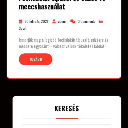
meccshasználat
20 február, 2026
admin
0 Comments
Sport
Ismerjük meg a legjobb focilabdák típusait, edzésre és
meccsre egyaránt – válassz velünk tökéletes labdát!
TOVÁBB
KERESÉS