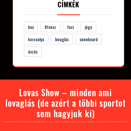
CÍMKÉK
box
fitnesz
foci
jóga
korcsolya
lovaglás
snowboard
úszás
Lovas Show – minden ami
lovaglás (de azért a többi sportot
sem hagyjuk ki)