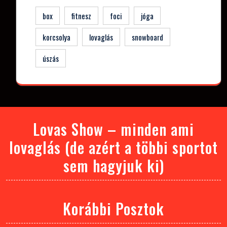
box
fitnesz
foci
jóga
korcsolya
lovaglás
snowboard
úszás
Lovas Show – minden ami
lovaglás (de azért a többi sportot
sem hagyjuk ki)
Korábbi Posztok