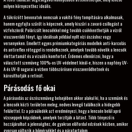
milyen környezethez ideális.
A tükrözött bevonatok nemcsak a vakító fény tompítására alkalmasak,
hanem egyfajta szűrőt is képeznek, amely kiszűri a zavaró csillogást a
vízfelszínről. Polárizált lencsékkel még tovább csökkenthetjük a vízről
visszaverődő fényt, így ideálisak például nyílt vízi úszáshoz vagy
versenyeken. Emellett egyes prémiumkategóriás modellek anti-karcolás
és antireflex réteggel is rendelkeznek, amelyek tovább növelik a lencsék
élettartamát és a vizuális komfortot. Érdemes ellenőrizni, hogy a
választott szemüveg 100%-os UV-védelmet kínál-e, hiszen a napfény UV-
A és UV-B sugarai a vízben többszörösen visszaverődhetnek és
károsíthatják a retinát.
Párásodás fő okai
A párásodás az úszószemüveg belsejében akkor alakul ki, ha a szemünk és
a lencsék közti területen meleg, nedves levegő találkozik a hidegebb
felülettel. Ez a páraüledék azt eredményezi, hogy a lencsén belül apró
vízcseppek képződnek, amelyek torzítják a látást. Több tényező is
hozzájárulhat a jelenséghez, de gyakran előfordul edzések közben, amikor
gyorsan változik a hőmérséklet és a páratartalom.