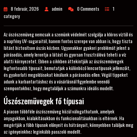
8 február, 2026
admin
0 Comments
1
category
Az úszószemüveg nemcsak a szemünk védelmét szolgálja a klóros víztől és
a napfény UV-sugaraitól, hanem fontos szerepe van abban is, hogy tiszta
látást biztosítson úszás közben. Ugyanakkor gyakori problémát jelent a
párásodás, amely lerontja a látást és gyorsan frusztrálóvá teheti a víz
alatti környezetet. Ebben a cikkben áttekintjük az úszószemüvegek
legfontosabb típusait, bemutatjuk a különböző lencsetípusok jellemzőit,
és gyakorlati megoldásokat kínálunk a párásodás ellen. Végül tippeket
adunk a karbantartáshoz és a vásárlásnál figyelembe veendő
szempontokhoz, hogy megtaláljuk a számunkra ideális modellt.
Úszószemüvegek fő típusai
A piacon többféle úszószemüveg közül válogathatunk, amelyek
anyagukban, kialakításukban és funkcionalitásukban is eltérnek. Ha
megértjük a főbb típusok előnyeit és hátrányait, könnyebben találjuk meg
az igényeinkhez leginkább passzoló modellt.