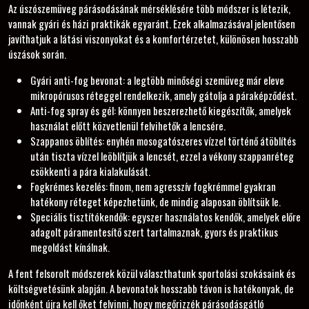
Az úszószemüveg párásodásának mérséklésére több módszer is létezik,
vannak gyári és házi praktikák egyaránt. Ezek alkalmazásával jelentősen
javíthatjuk a látási viszonyokat és a komfortérzetet, különösen hosszabb
úszások során.
Gyári anti-fog bevonat: a legtöbb minőségi szemüveg már eleve
mikropórusos réteggel rendelkezik, amely gátolja a páraképződést.
Anti-fog spray és gél: könnyen beszerezhető kiegészítők, amelyek
használat előtt közvetlenül felvihetők a lencsére.
Szappanos öblítés: enyhén mosogatószeres vízzel történő átöblítés
után tiszta vízzel leöblítjük a lencsét, ezzel a vékony szappanréteg
csökkenti a pára kialakulását.
Fogkrémes kezelés: finom, nem agresszív fogkrémmel gyakran
hatékony réteget képezhetünk, de mindig alaposan öblítsük le.
Speciális tisztítókendők: egyszer használatos kendők, amelyek előre
adagolt páramentesítő szert tartalmaznak, gyors és praktikus
megoldást kínálnak.
A fent felsorolt módszerek közül választhatunk sportolási szokásaink és
költségvetésünk alapján. A bevonatok hosszabb távon is hatékonyak, de
időnként újra kell őket felvinni, hogy megőrizzék párásodásgátló