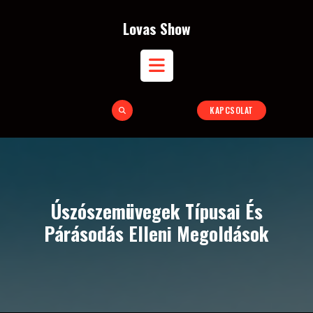
Skip
to
Lovas Show
content
Open
KAPCSOLAT
Button
Úszószemüvegek Típusai És
Párásodás Elleni Megoldások