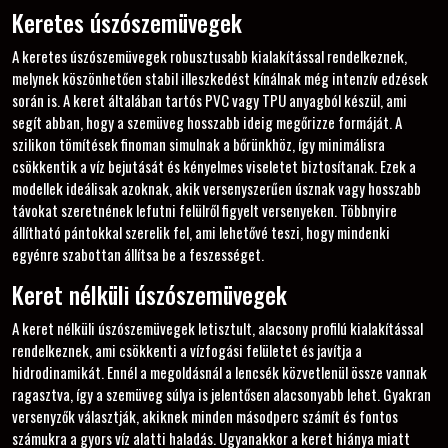
Keretes úszószemüvegek
A keretes úszószemüvegek robusztusabb kialakítással rendelkeznek,
melynek köszönhetően stabil illeszkedést kínálnak még intenzív edzések
során is. A keret általában tartós PVC vagy TPU anyagból készül, ami
segít abban, hogy a szemüveg hosszabb ideig megőrizze formáját. A
szilikon tömítések finoman simulnak a bőrünkhöz, így minimálisra
csökkentik a víz bejutását és kényelmes viseletet biztosítanak. Ezek a
modellek ideálisak azoknak, akik versenyszerűen úsznak vagy hosszabb
távokat szeretnének lefutni felülről figyelt versenyeken. Többnyire
állítható pántokkal szerelik fel, ami lehetővé teszi, hogy mindenki
egyénre szabottan állítsa be a feszességet.
Keret nélküli úszószemüvegek
A keret nélküli úszószemüvegek letisztult, alacsony profilú kialakítással
rendelkeznek, ami csökkenti a vízfogási felületet és javítja a
hidrodinamikát. Ennél a megoldásnál a lencsék közvetlenül össze vannak
ragasztva, így a szemüveg súlya is jelentősen alacsonyabb lehet. Gyakran
versenyzők választják, akiknek minden másodperc számít és fontos
számukra a gyors víz alatti haladás. Ugyanakkor a keret hiánya miatt