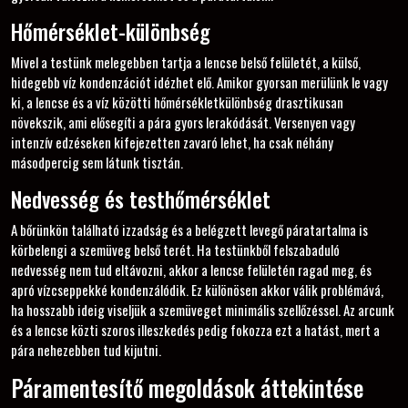
Hőmérséklet-különbség
Mivel a testünk melegebben tartja a lencse belső felületét, a külső,
hidegebb víz kondenzációt idézhet elő. Amikor gyorsan merülünk le vagy
ki, a lencse és a víz közötti hőmérsékletkülönbség drasztikusan
növekszik, ami elősegíti a pára gyors lerakódását. Versenyen vagy
intenzív edzéseken kifejezetten zavaró lehet, ha csak néhány
másodpercig sem látunk tisztán.
Nedvesség és testhőmérséklet
A bőrünkön található izzadság és a belégzett levegő páratartalma is
körbelengi a szemüveg belső terét. Ha testünkből felszabaduló
nedvesség nem tud eltávozni, akkor a lencse felületén ragad meg, és
apró vízcseppekké kondenzálódik. Ez különösen akkor válik problémává,
ha hosszabb ideig viseljük a szemüveget minimális szellőzéssel. Az arcunk
és a lencse közti szoros illeszkedés pedig fokozza ezt a hatást, mert a
pára nehezebben tud kijutni.
Páramentesítő megoldások áttekintése