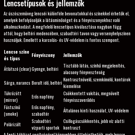
Lencsetípusok és jellemzők
Az úszószemüveg lencséi különféle bevonatokkal és színekkel érhetők el,
amelyek befolyásolják a látásminőséget és a fényviszonyokhoz való
alkalmazkodást. A megfelelő lencsetípus kiválasztása nagyban függ
attól, hogy beltéri medencében, szabadtéri tavon vagy versenyhelyszínen
használjuk. Emellett a karcolás- és UV-védelem is fontos szempont.
Lencse színe
Fényviszony
Jellemzők
és típus
Tisztább látás, színhű megjelenítés,
Átlátszó (clear)
Gyenge, beltéri
alacsony fényveszteség
Kontrasztnövelő, szemkímélő, kontúrok
Sárga, narancs
Borult idő, beltéri
kiemelése
Tükrözött
Csökkentett vakítás, megnövelt
Erős napfény
(mirror)
fényvisszaverődés
Füstszínű
Erős napfény,
Általános kinti használat, UV-védelem
(smoke)
szabadtér
Szabadtéri
Csillogáscsökkentés, jobb víz alatti
Polárizált
vízparti sportok
kontraszt
A fenti táblázat segítségével könnyebben áttekinthetjük, mely lencse