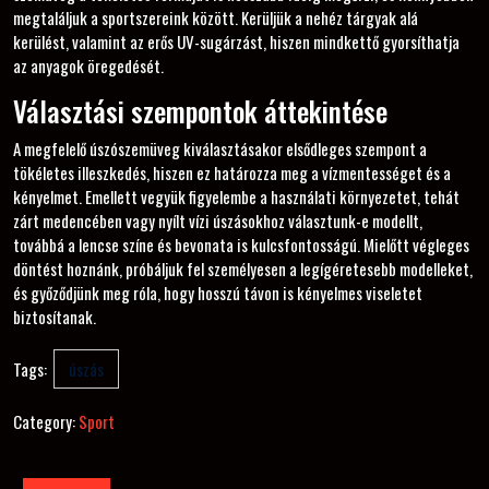
megtaláljuk a sportszereink között. Kerüljük a nehéz tárgyak alá
kerülést, valamint az erős UV-sugárzást, hiszen mindkettő gyorsíthatja
az anyagok öregedését.
Választási szempontok áttekintése
A megfelelő úszószemüveg kiválasztásakor elsődleges szempont a
tökéletes illeszkedés, hiszen ez határozza meg a vízmentességet és a
kényelmet. Emellett vegyük figyelembe a használati környezetet, tehát
zárt medencében vagy nyílt vízi úszásokhoz választunk-e modellt,
továbbá a lencse színe és bevonata is kulcsfontosságú. Mielőtt végleges
döntést hoznánk, próbáljuk fel személyesen a legígéretesebb modelleket,
és győződjünk meg róla, hogy hosszú távon is kényelmes viseletet
biztosítanak.
Tags:
úszás
Category:
Sport