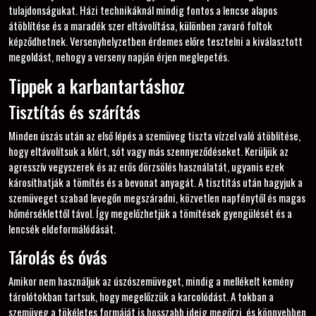
tulajdonságukat. Házi technikáknál mindig fontos a lencse alapos
átöblítése és a maradék szer eltávolítása, különben zavaró foltok
képződhetnek. Versenyhelyzetben érdemes előre tesztelni a kiválasztott
megoldást, nehogy a verseny napján érjen meglepetés.
Tippek a karbantartáshoz
Tisztítás és szárítás
Minden úszás után az első lépés a szemüveg tiszta vízzel való átöblítése,
hogy eltávolítsuk a klórt, sót vagy más szennyeződéseket. Kerüljük az
agresszív vegyszerek és az erős dörzsölés használatát, ugyanis ezek
károsíthatják a tömítés és a bevonat anyagát. A tisztítás után hagyjuk a
szemüveget szabad levegőn megszáradni, közvetlen napfénytől és magas
hőmérséklettől távol. Így megelőzhetjük a tömítések gyengülését és a
lencsék eldeformálódását.
Tárolás és óvás
Amikor nem használjuk az úszószemüveget, mindig a mellékelt kemény
tárolótokban tartsuk, hogy megelőzzük a karcolódást. A tokban a
szemüveg a tökéletes formáját is hosszabb ideig megőrzi, és könnyebben