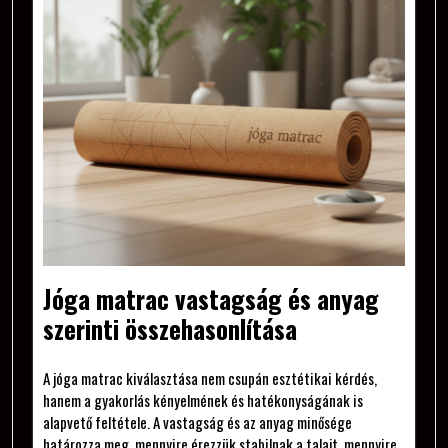
Jóga matrac vastagság és anyag
szerinti összehasonlítása
A jóga matrac kiválasztása nem csupán esztétikai kérdés,
hanem a gyakorlás kényelmének és hatékonyságának is
alapvető feltétele. A vastagság és az anyag minősége
határozza meg, mennyire érezzük stabilnak a talajt, mennyire