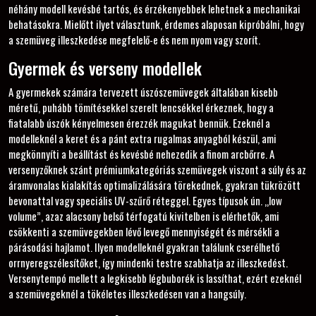
néhány modell kevésbé tartós, és érzékenyebbek lehetnek a mechanikai
behatásokra. Mielőtt ilyet választunk, érdemes alaposan kipróbálni, hogy
a szemüveg illeszkedése megfelelő-e és nem nyom vagy szorít.
Gyermek és verseny modellek
A gyermekek számára tervezett úszószemüvegek általában kisebb
méretű, puhább tömítésekkel szerelt lencsékkel érkeznek, hogy a
fiatalabb úszók kényelmesen érezzék magukat bennük. Ezeknél a
modelleknél a keret és a pánt extra rugalmas anyagból készül, ami
megkönnyíti a beállítást és kevésbé nehezedik a finom arcbőrre. A
versenyzőknek szánt prémiumkategóriás szemüvegek viszont a súly és az
áramvonalas kialakítás optimalizálására törekednek, gyakran tükrözött
bevonattal vagy speciális UV-szűrő réteggel. Egyes típusok ún. „low
volume”, azaz alacsony belső térfogatú kivitelben is elérhetők, ami
csökkenti a szemüvegekben lévő levegő mennyiségét és mérsékli a
párásodási hajlamot. Ilyen modelleknél gyakran találunk cserélhető
orrnyeregszélesítőket, így mindenki testre szabhatja az illeszkedést.
Versenytempó mellett a legkisebb légbuborék is lassíthat, ezért ezeknél
a szemüvegeknél a tökéletes illeszkedésen van a hangsúly.