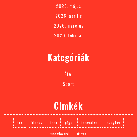
2026. május
2026. április
2026. március
2026. február
Kategóriák
Étel
Sport
Címkék
box
fitnesz
foci
jóga
korcsolya
lovaglás
snowboard
úszás