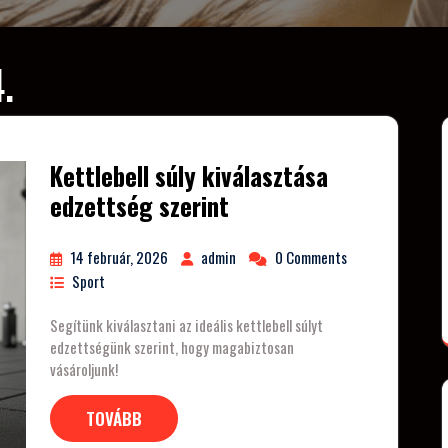
.
Kettlebell súly kiválasztása
edzettség szerint
14 február, 2026
admin
0 Comments
Sport
Segítünk kiválasztani az ideális kettlebell súlyt
edzettségünk szerint, hogy magabiztosan
vásároljunk!
TOVÁBB